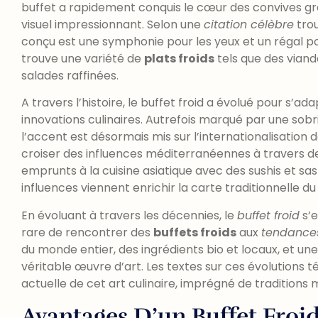
buffet a rapidement conquis le cœur des convives gr
visuel impressionnant. Selon une
citation célèbre
trou
conçu est une symphonie pour les yeux et un régal pou
trouve une variété de
plats froids
tels que des viand
salades raffinées.
A travers l’histoire, le buffet froid a évolué pour s’
innovations culinaires. Autrefois marqué par une sobr
l’accent est désormais mis sur l’internationalisation de
croiser des influences méditerranéennes à travers d
emprunts à la cuisine asiatique avec des sushis et sa
influences viennent enrichir la carte traditionnelle du 
En évoluant à travers les décennies, le
buffet froid
s’e
rare de rencontrer des
buffets froids
aux
tendances
du monde entier, des ingrédients bio et locaux, et u
véritable œuvre d’art. Les textes sur ces évolutions 
actuelle de cet art culinaire, imprégné de traditions m
Avantages D’un Buffet Froi