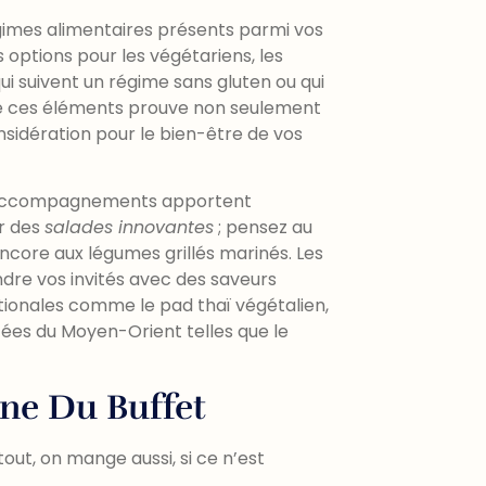
égimes alimentaires présents parmi vos
s options pour les végétariens, les
ui suivent un régime sans gluten ou qui
n de ces éléments prouve non seulement
nsidération pour le bien-être de vos
 accompagnements apportent
r des
salades innovantes
; pensez au
 encore aux légumes grillés marinés. Les
re vos invités avec des saveurs
ationales comme le pad thaï végétalien,
cées du Moyen-Orient telles que le
ène Du Buffet
tout, on mange aussi, si ce n’est