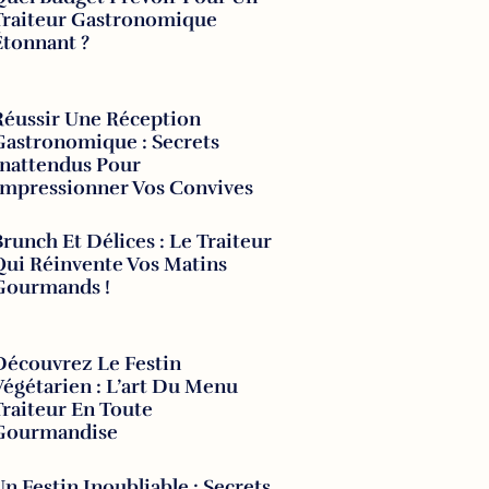
Traiteur Gastronomique
Étonnant ?
Réussir Une Réception
Gastronomique : Secrets
Inattendus Pour
Impressionner Vos Convives
Brunch Et Délices : Le Traiteur
Qui Réinvente Vos Matins
Gourmands !
Découvrez Le Festin
Végétarien : L’art Du Menu
Traiteur En Toute
Gourmandise
Un Festin Inoubliable : Secrets