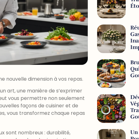
Éto
Réu
Gas
Ina
Imp
Bru
Qui
Go
ne nouvelle dimension à vos repas.
t un art, une manière de s’exprimer
Déc
e peut vous permettre non seulement
Vég
ouvelles façons de cuisiner et de
Tra
ues, vous transformez chaque repas
Go
Un 
ux sont nombreux : durabilité,
Po