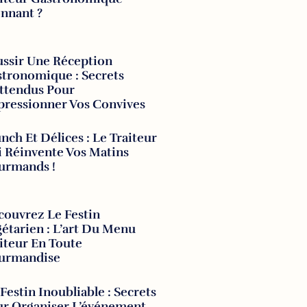
nnant ?
ssir Une Réception
tronomique : Secrets
ttendus Pour
ressionner Vos Convives
nch Et Délices : Le Traiteur
 Réinvente Vos Matins
urmands !
ouvrez Le Festin
étarien : L’art Du Menu
iteur En Toute
urmandise
Festin Inoubliable : Secrets
ur Organiser L’événement