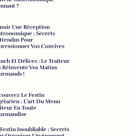
nnant ?
ssir Une Réception
tronomique : Secrets
ttendus Pour
ressionner Vos Convives
nch Et Délices : Le Traiteur
 Réinvente Vos Matins
urmands !
ouvrez Le Festin
étarien : L’art Du Menu
iteur En Toute
urmandise
Festin Inoubliable : Secrets
ur Organiser L’événement