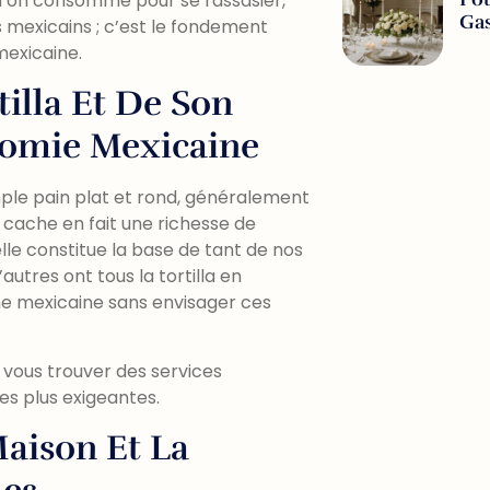
 qu’on consomme pour se rassasier,
Ga
s mexicains ; c’est le fondement
mexicaine.
tilla Et De Son
nomie Mexicaine
simple pain plat et rond, généralement
e cache en fait une richesse de
 elle constitue la base de tant de nos
autres ont tous la tortilla en
ne mexicaine sans envisager ces
vous trouver des services
es plus exigeantes.
Maison Et La