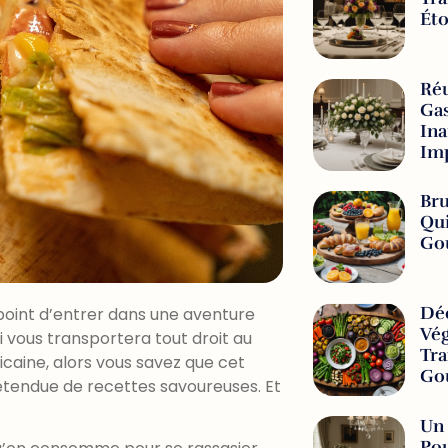
Éto
Réu
Gas
Ina
Imp
Bru
Qui
Go
Déc
 point d’entrer dans une aventure
Vég
ui vous transportera tout droit au
Tra
caine, alors vous savez que cet
Go
étendue de recettes savoureuses. Et
Un 
Po